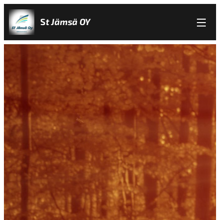
S
t Jämsä
OY